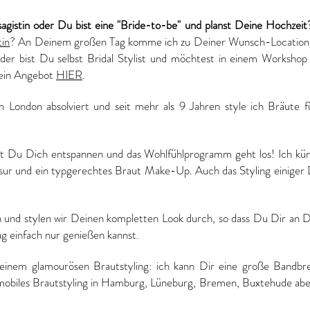
sagistin oder Du bist eine "Bride-to-be" und planst Deine Hochzei
tin
? An Deinem großen Tag komme ich zu Deiner Wunsch-Location 
r bist Du selbst Bridal Stylist und möchtest in einem Workshop
 ein Angebot
HIER
.
 London absolviert und seit mehr als 9 Jahren style ich Bräute f
st Du Dich entspannen und das Wohlfühlprogramm geht los! Ich k
isur und ein typgerechtes Braut Make-Up. Auch das Styling einiger
n und stylen wir Deinen kompletten Look durch, so dass Du Dir an
g einfach nur genießen kannst.
inem glamourösen Brautstyling: ich kann Dir eine große Bandbre
 mobiles Brautstyling in Hamburg, Lüneburg, Bremen, Buxtehude ab