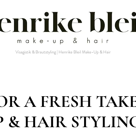
Visagistik & Brautstyling | Henrike Bleil Make-Up & Hair
OR A FRESH TAK
 & HAIR STYLIN