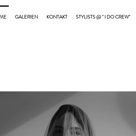
ME
GALERIEN
KONTAKT
STYLISTS @ " I DO CREW"