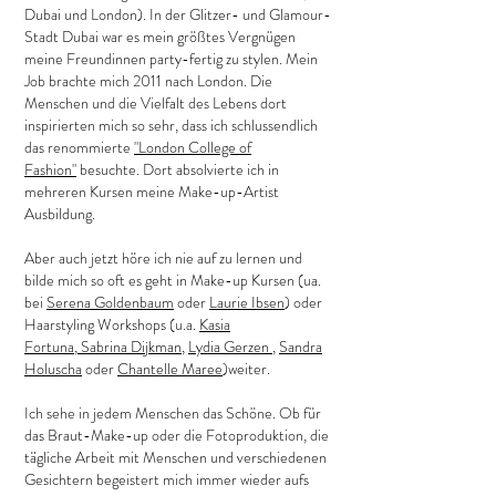
Dubai und London). In der Glitzer- und Glamour-
Stadt Dubai war es mein größtes Vergnügen
meine Freundinnen party-fertig zu stylen. Mein
Job brachte mich 2011 nach London. Die
Menschen und die Vielfalt des Lebens dort
inspirierten mich so sehr, dass ich schlussendlich
das renommierte
"London College of
Fashion"
besuchte. Dort absolvierte ich in
mehreren Kursen meine Make-up-Artist
Ausbildung.
Aber auch jetzt höre ich nie auf zu lernen und
bilde mich so oft es geht in Make-up Kursen (ua.
bei
Serena Goldenbaum
oder
Laurie Ibsen
) oder
Haarstyling Workshops (u.a.
Kasia
Fortuna
,
Sabrina Dijkman,
Lydia Gerzen
,
Sandra
Holuscha
oder
Chantelle Maree
)weiter.
Ich sehe in jedem Menschen das Schöne. Ob für
das Braut-Make-up oder die Fotoproduktion, die
tägliche Arbeit mit Menschen und verschiedenen
Gesichtern begeistert mich immer wieder aufs